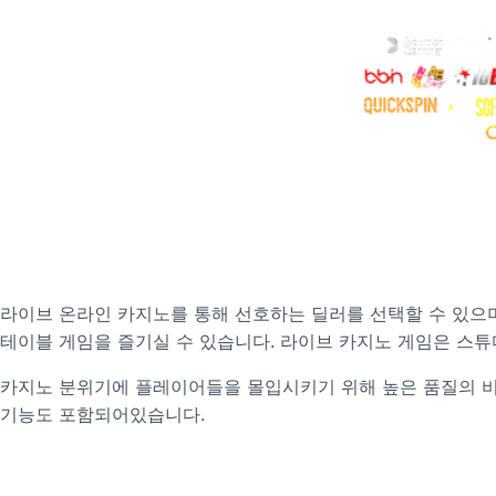
라이브 온라인 카지노를 통해 선호하는 딜러를 선택할 수 있으며
테이블 게임을 즐기실 수 있습니다. 라이브 카지노 게임은 스
카지노 분위기에 플레이어들을 몰입시키기 위해 높은 품질의 
기능도 포함되어있습니다.