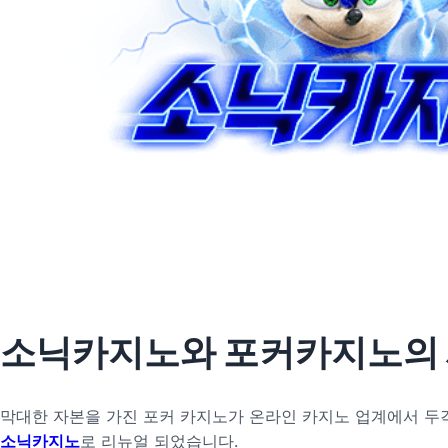
소닉카지노와 포커카지노의 
막대한 자본을 가진 포커 카지노가 온라인 카지노 업계에서 
소닉카지노
로 리뉴얼 되었습니다.