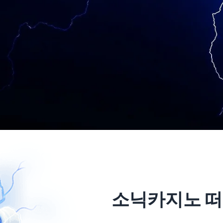
소닉카지노 