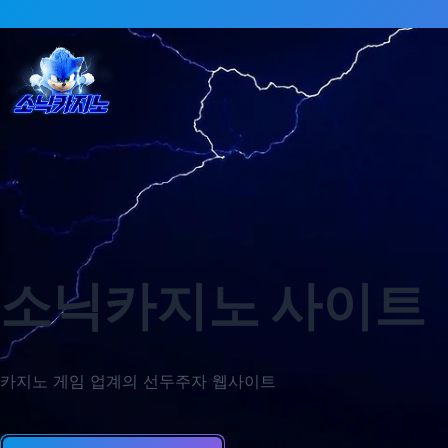
소닉카지노 사이트
카지노 게임 업계의 선두주자 웹사이트