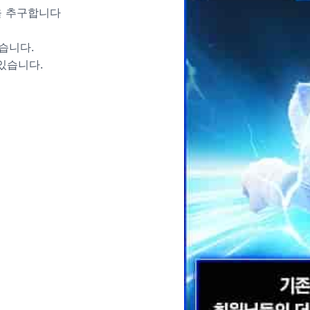
을 추구합니다
습니다.
있습니다.