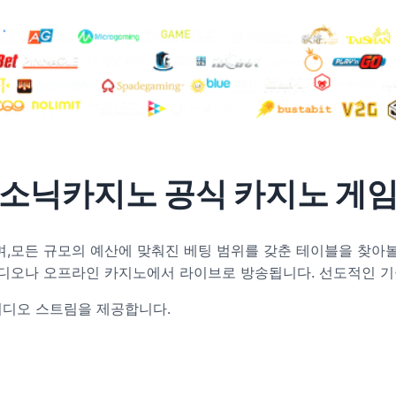
소닉카지노 공식 카지노 게
,모든 규모의 예산에 맞춰진 베팅 범위를 갖춘 테이블을 찾아볼
튜디오나 오프라인 카지노에서 라이브로 방송됩니다. 선도적인 
비디오 스트림을 제공합니다.