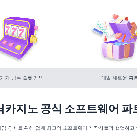
0개가 넘는 슬롯 게임
매일 새로운 흥
닉카지노 공식 소프트웨어 파
게임 경험을 위해 업계 최고의 소프트웨어 제작사들과 협업하고 