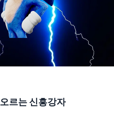
떠오르는 신흥강자